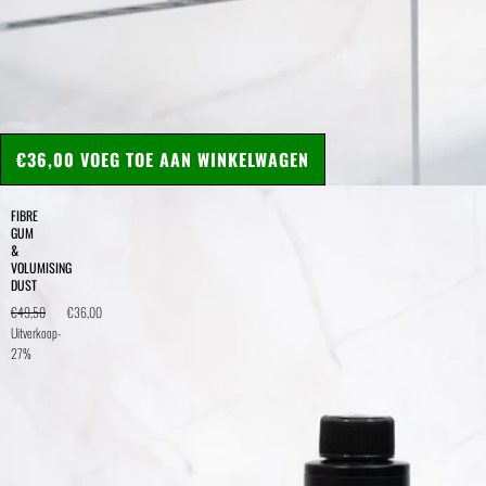
€36,00
VOEG TOE AAN WINKELWAGEN
FIBRE
GUM
&
VOLUMISING
DUST
€49,50
€36,00
Uitverkoop
-
27%