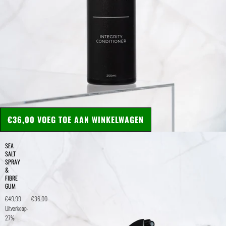
€36,00
VOEG TOE AAN WINKELWAGEN
SEA
SALT
SPRAY
&
FIBRE
GUM
€49,99
€36,00
Uitverkoop
-
27%