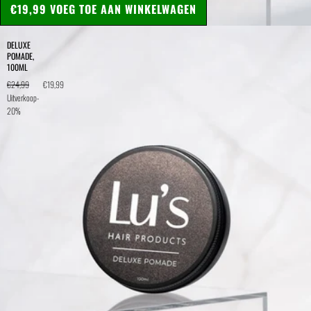
€19,99
VOEG TOE AAN WINKELWAGEN
DELUXE
POMADE,
100ML
€24,99
€19,99
Uitverkoop
-
20%