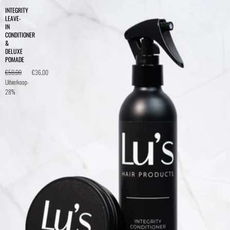
INTEGRITY
LEAVE-
IN
CONDITIONER
&
DELUXE
POMADE
€50,00
€36,00
Uitverkoop
-
28%