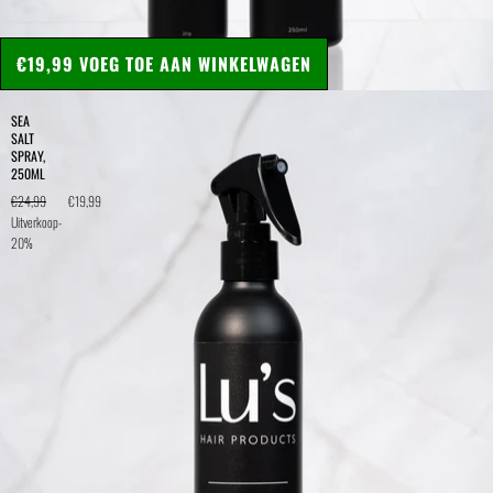
€19,99
VOEG TOE AAN WINKELWAGEN
SEA
SALT
SPRAY,
250ML
€24,99
€19,99
Uitverkoop
-
20%