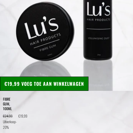
€19,99
VOEG TOE AAN WINKELWAGEN
FIBRE
GUM,
100ML
€24,99
€19,99
Uitverkoop
-
20%