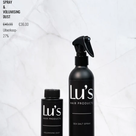
SPRAY
&
VOLUMISING
DUST
€49,99
€36,00
Uitverkoop
-
27%