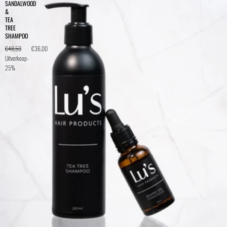
SANDALWOOD
&
TEA
TREE
SHAMPOO
€48,50
€36,00
Uitverkoop
-
25%